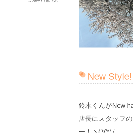
スマホサイトはこちら
New Style!
鈴木くんがNew ha
店長にスタッフ
ー！ヽ('∀'*)ﾉ