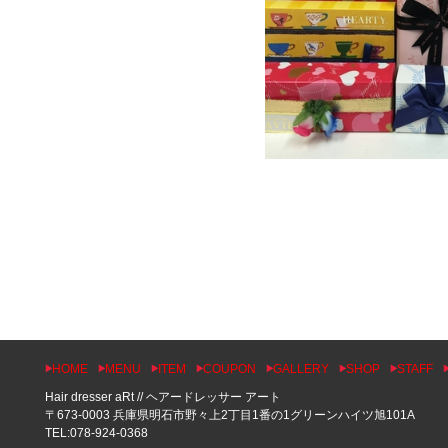
HOME
MENU
ITEM
COUPON
GALLERY
SHOP
STAFF
Hair dresser aRt // ヘアードレッサー アート
〒673-0003 兵庫県明石市野々上2丁目1番の1グリーンハイツ旭101A
TEL:078-924-0368